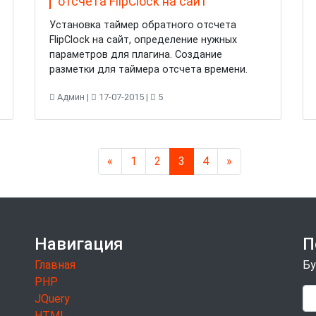
отсчета FlipClock на сайт
Установка таймер обратного отсчета
FlipClock на сайт, определение нужных
параметров для плагина. Создание
разметки для таймера отсчета времени.
Админ |
17-07-2015 |
5
Previous
Next
«
1
2
3
4
»
Навигация
П
Главная
Бу
PHP
JQuery
HTML