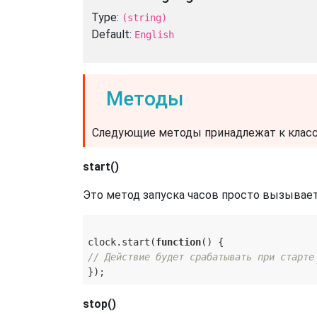
Type:
(string)
Default:
English
Методы
Следующие методы принадлежат к классу 
start()
Это метод запуска часов просто вызывае
clock.start(
function
(
) 
// Действие будет срабатывать при старте
stop()