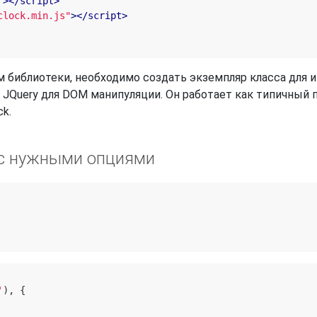
"
>
</
script
>
clock.min.js"
>
</
script
>
библиотеки, необходимо создать экземпляр класса для ини
т JQuery для DOM манипуляции. Он работает как типичный 
ck.
 с нужными опциями
'