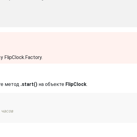
FlipClock.Factory.
те метод
.start()
на объекте
FlipClock
.
 часов