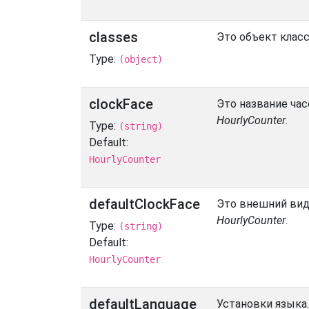
classes
Это объект клас
Type:
(object)
clockFace
Это название час
HourlyCounter
.
Type:
(string)
Default:
HourlyCounter
defaultClockFace
Это внешний вид
HourlyCounter
.
Type:
(string)
Default:
HourlyCounter
defaultLanguage
Установки языка