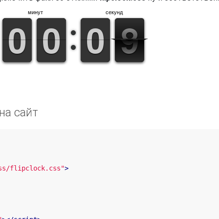
минут
секунд
9
9
0
0
9
9
0
0
1
0
0
8
7
7
на сайт
ss/flipclock.css"
>