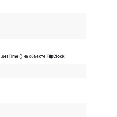
д
.setTime ()
на объекте
FlipClock
.