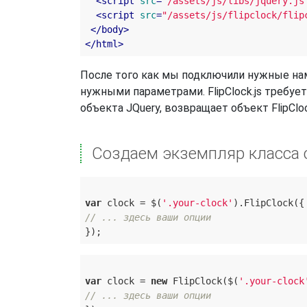
<
script
src
=
"/assets/js/libs/jquery.js
<
script
src
=
"/assets/js/flipclock/flip
</
body
>
</
html
>
После того как мы подключили нужные нам 
нужными параметрами. FlipClock.js требуе
объекта JQuery, возвращает объект FlipClo
Создаем экземпляр класса
var
 clock = $(
'.your-clock'
// ... здесь ваши опции
var
 clock = 
new
 FlipClock($(
'.your-clock
// ... здесь ваши опции