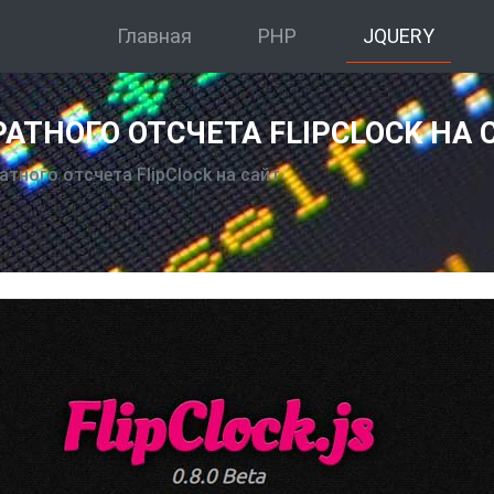
Главная
PHP
JQUERY
АТНОГО ОТСЧЕТА FLIPCLOCK НА 
тного отсчета FlipClock на сайт