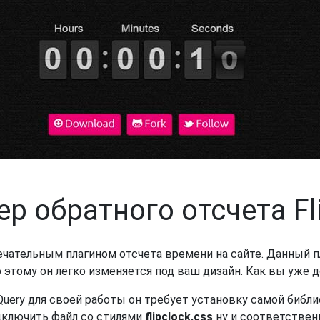
р обратного отсчета Fl
ечательным плагином отсчета времени на сайте. Данный п
о этому он легко изменяется под ваш дизайн. Как вы уже 
JQuery для своей работы он требует установку самой библи
дключить файл со стилями
flipclock.css
ну и соответствен