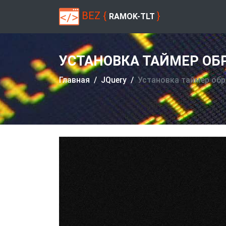
BEZ {
}
RAMOK-TLT
УСТАНОВКА ТАЙМЕР ОБР
Главная
JQuery
Установка таймер обра