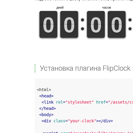
дней
часов
9
9
0
0
9
9
0
0
9
9
0
0
9
9
0
0
Установка плагина FlipClock 
<html>

<
head
>
<
link
rel
=
"stylesheet"
href
=
"/assets/c
</
head
>
<
body
>
<
div
class
=
"your-clock"
>
</
div
>