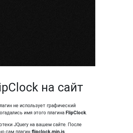
ipClock на сайт
лагин не использует графический
догадались имя этого плагина
FlipClock
.
отеки JQuery на вашем сайте. После
но сам плагин
flipclock.min.js
.