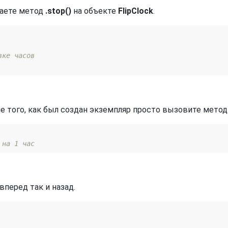
ваете метод
.stop()
на объекте
FlipClock
.
вке часов
е того, как был создан экземпляр просто вызовите мето
 на 1 час
вперед так и назад.