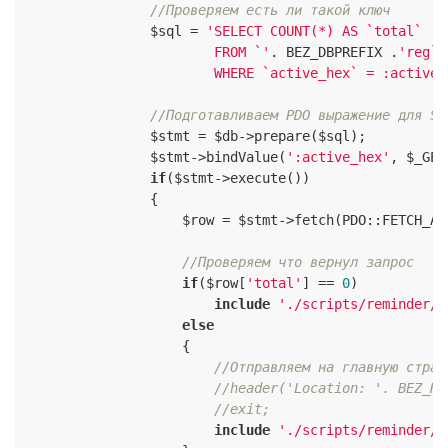
//Проверяем есть ли такой ключ
                $sql = 
'SELECT COUNT(*) AS `total`

                        FROM `'
. BEZ_DBPREFIX .
'reg`

                        WHERE `active_hex` = :active_
//Подготавливаем PDO выражение для SQ
                $stmt = $db->prepare($sql);

                $stmt->bindValue(
':active_hex'
, $_GET
if
($stmt->execute())

                {

                    $row = $stmt->fetch(PDO::FETCH_ASS
//Проверяем что вернул запрос
if
($row[
'total'
] == 
0
)

include
'./scripts/reminder/f
else
                    {

//Отправляем на главную стран
//header('Location: '. BEZ_HO
//exit;
include
'./scripts/reminder/n