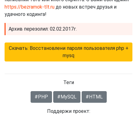
https://bezramok-tlt.ru
до новых встреч друзья и
удачного кодинга!
Архив перезолил: 02.02.2017г.
Скачать: Восстановлени пароля пользователя php +
mysq
Теги
#PHP
#MySQL
#HTML
Поддержи проект: