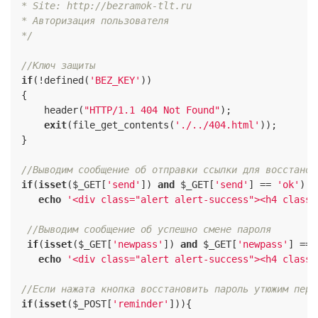
 * Site: http://bezramok-tlt.ru

 * Авторизация пользователя

 */
//Ключ защиты
if
(!defined(
'BEZ_KEY'
))

 {

     header(
"HTTP/1.1 404 Not Found"
);

exit
(file_get_contents(
'./../404.html'
));

 }

//Выводим сообщение об отправки ссылки для восстанов
if
(
isset
($_GET[
'send'
]) 
and
 $_GET[
'send'
] == 
'ok'
)

echo
'<div class="alert alert-success"><h4 class=
//Выводим сообщение об успешно смене пароля
if
(
isset
($_GET[
'newpass'
]) 
and
 $_GET[
'newpass'
] == 
echo
'<div class="alert alert-success"><h4 class=
//Если нажата кнопка восстановить пароль утюжим пере
if
(
isset
($_POST[
'reminder'
])){
