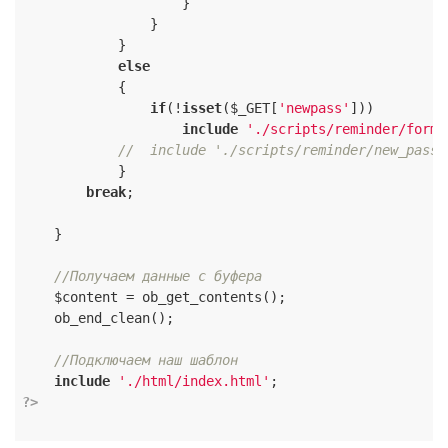
                    }

                }

            }

else
            {

if
(!
isset
($_GET[
'newpass'
]))

include
'./scripts/reminder/form_
//  include './scripts/reminder/new_pass_
            }

break
;

    }

//Получаем данные с буфера
    $content = ob_get_contents();

    ob_end_clean();

//Подключаем наш шаблон
include
'./html/index.html'
?>