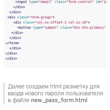
<
input
type
=
"email"
class
=
"form-control"
id
=
"inp
</
div
>
</
div
>
<
div
class
=
"form-group"
>
<
div
class
=
"col-xs-offset-2 col-xs-10"
>
<
button
type
=
"submit"
class
=
"btn btn-primary"
n
</
div
>
</
div
>
</
form
>
</
div
>
</
div
>
</
div
>
Далее создаем html разметку для
ввода нового пароля пользователя
в файле
new_pass_form.html