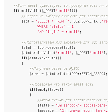
//Если email существует, то проверяем есть ли он 
if
(emailValid($_POST[
'email'
])){

//Запрос на выборку аккаунта для восстановлен
        $sql = 
'SELECT * FROM `'
. BEZ_DBPREFIX .
'reg`

                WHERE `status` = 1

                AND `login` = :email'
;

//Подготавливаем PDO выражение для SQL запрос
        $stmt = $db->prepare($sql);

        $stmt->bindValue(
':email'
, $_POST[
'email'
], P
if
($stmt->execute())

        {

//Получаем ответ от MySQL
            $rows = $stmt->fetch(PDO::FETCH_ASSOC);

//Проверяем что такой email есть
if
(!
empty
($rows))

            {

//Шлем письмо для восстановления паро
                $title = 
'Вы запросили восстановление
                $message = 
'Для смены пароля Вам нужн