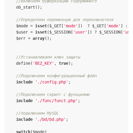
//Включаем буферизацию содержимого
    ob_start();

//Определяем переменную для переключателя
    $mode = 
isset
($_GET[
'mode'
])  ? $_GET[
'mode'
] : 
f
    $user = 
isset
($_SESSION[
'user'
]) ? $_SESSION[
'use
    $err = 
array
();

//Устанавливаем ключ защиты
    define(
'BEZ_KEY'
, 
true
);

//Подключаем конфигурационный файл
include
'./config.php'
;

//Подключаем скрипт с функциями
include
'./func/funct.php'
;

//подключаем MySQL
include
'./bd/bd.php'
;

switch
($mode)
