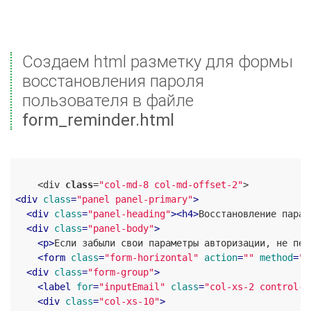
Создаем html разметку для формы
восстановления пароля
пользователя в файле
form_reminder.html
    <div 
class
=
"col-md-8 col-md-offset-2"
<
div
class
=
"panel panel-primary"
>
<
div
class
=
"panel-heading"
>
<
h4
>
Восстановление парам
<
div
class
=
"panel-body"
>
<
p
>
Если забыли свои параметры авторизации, не пер
<
form
class
=
"form-horizontal"
action
=
""
method
=
"P
<
div
class
=
"form-group"
>
<
label
for
=
"inputEmail"
class
=
"col-xs-2 control-l
<
div
class
=
"col-xs-10"
>