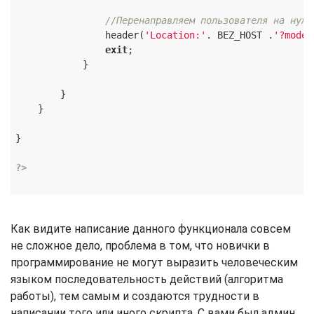
//Перенаправляем пользователя на нужн
                header(
'Location:'
. BEZ_HOST .
'?mode=
exit
;

            }

        }

    }

}

?>
Как видите написание данного функционала совсем
не сложное дело, проблема в том, что новички в
программирование не могут выразить человеческим
языком последовательность действий (алгоритма
работы), тем самым и создаются трудности в
написании того или иного скрипта. С вами был админ