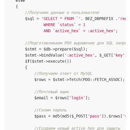
else
    {

//Получаем данные о пользователе
        $sql = 
'SELECT * FROM `'
. BEZ_DBPREFIX .
'reg`

                WHERE `status` = 1

                AND `active_hex` = :active_hex'
;

//Подготавливаем PDO выражение для SQL запрос
        $stmt = $db->prepare($sql);

        $stmt->bindValue(
':active_hex'
, $_GET[
'key'
],
if
($stmt->execute())

        {

//Получаем ответ от MySQL
            $rows = $stmt->fetch(PDO::FETCH_ASSOC);

//Почтовый ящик
            $email = $rows[
'login'
];

//Солим пароль
            $pass = md5(md5($_POST[
'pass'
]).$rows[
'sa
//Создаем новый active_hex для защиты