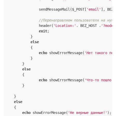
                sendMessageMail($_POST[
'email'
], BEZ_
//Перенаправляем пользователя на нужн
                header(
'Location:'
. BEZ_HOST .
'?mode=
exit
;

            }

else
            {

echo
 showErrorMessage(
'Нет такого пол
            }

        }

else
        {

echo
 showErrorMessage(
'Что-то пошло н
        }

    }

else
    {

echo
 showErrorMessage(
'Не верные данные!'
);
