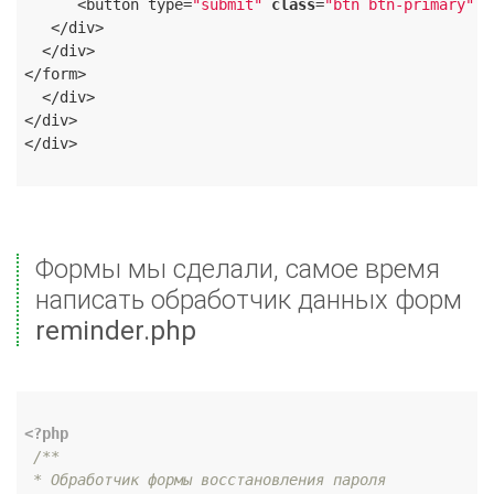
      <button type=
"submit"
class
=
"btn btn-primary"
 n
   </div>

  </div>

</form>

  </div>

</div>

</div>

Формы мы сделали, самое время
написать обработчик данных форм
reminder.php
<?php
/**

 * Обработчик формы восстановления пароля
