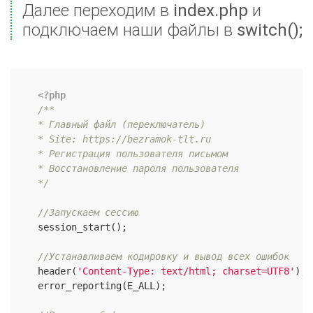
Далее переходим в
index.php
и
подключаем наши файлы в
switch();
<?php
/**

    * Главный файл (переключатель)

    * Site: https://bezramok-tlt.ru

    * Регистрация пользователя письмом

    * Восстановление пароля пользователя

    */
//Запускаем сессию
    session_start();

//Устанавливаем кодировку и вывод всех ошибок
    header(
'Content-Type: text/html; charset=UTF8'
);

    error_reporting(E_ALL);
