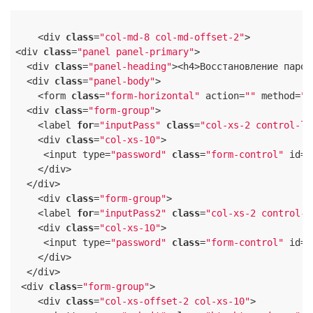
    <div 
class
=
"col-md-8 col-md-offset-2"
>

<div 
class
=
"panel panel-primary"
>

  <div 
class
=
"panel-heading"
><h4>Восстановление парол
  <div 
class
=
"panel-body"
>

    <form 
class
=
"form-horizontal"
 action=
""
 method=
"P
  <div 
class
=
"form-group"
>

    <label 
for
=
"inputPass"
class
=
"col-xs-2 control-la
    <div 
class
=
"col-xs-10"
>

     <input type=
"password"
class
=
"form-control"
 id=
"
    </div>

  </div>

    <div 
class
=
"form-group"
>

    <label 
for
=
"inputPass2"
class
=
"col-xs-2 control-l
    <div 
class
=
"col-xs-10"
>

     <input type=
"password"
class
=
"form-control"
 id=
"
    </div>

  </div>

 <div 
class
=
"form-group"
>

    <div 
class
=
"col-xs-offset-2 col-xs-10"
>
