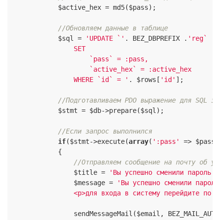
            $active_hex = md5($pass);

//Обновляем данные в таблице
            $sql = 
'UPDATE `'
. BEZ_DBPREFIX .
'reg`

                SET 

                    `pass` = :pass, 

                    `active_hex` = :active_hex

                WHERE `id` = '
. $rows[
'id'
];

//Подготавливаем PDO выражение для SQL за
            $stmt = $db->prepare($sql);

//Если запрос выполнился
if
($stmt->execute(
array
(
':pass'
 => $pass,
            {

//Отправляем сообщение на почту об ус
                $title = 
'Вы успешно сменили пароль н
                $message = 
'Вы успешно сменили пароль
                <p>для входа в систему перейдите по с
                sendMessageMail($email, BEZ_MAIL_AUTO