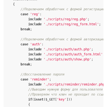
    {

//Подключаем обработчик с формой регистрации
case
'reg'
:

include
'./scripts/reg/reg.php'
;

include
'./scripts/reg/reg_form.html'
;

break
;

//Подключаем обработчик с формой авторизации
case
'auth'
:

include
'./scripts/auth/auth.php'
;

include
'./scripts/auth/auth_form.html'
;

include
'./scripts/auth/show.php'
;

break
;

//Восстановление пароля
case
'reminder'
;

include
'./scripts/reminder/reminder.php'
//Выводим нужную форму для пользователя
//Проверяем что ключ не проходит по ссылк
if
(
isset
($_GET[
'key'
]))

            {
