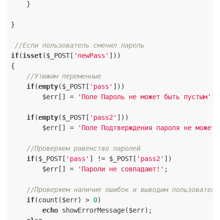
    }

}

//Если пользователь сменил пароль
if
(
isset
($_POST[
'newPass'
]))

{

//Утюжим переменные
if
(
empty
($_POST[
'pass'
]))

        $err[] = 
'Поле Пароль не может быть пустым'
;

if
(
empty
($_POST[
'pass2'
]))

        $err[] = 
'Поле Подтверждения пароля не может 
//Проверяем равенство паролей
if
($_POST[
'pass'
] != $_POST[
'pass2'
])

        $err[] = 
'Пароли не совпадают!'
;

//Проверяем наличие ошибок и выводим пользователю
if
(count($err) > 
0
)

echo
 showErrorMessage($err);
