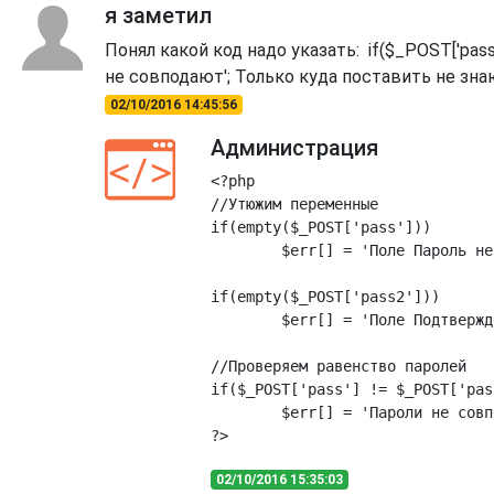
я заметил
Понял какой код надо указать: if($_POST['pass']
не совподают'; Только куда поставить не зна
02/10/2016 14:45:56
Администрация
<?php

//Утюжим переменные

if(empty($_POST['pass']))

	$err[] = 'Поле Пароль не может быть пустым';

if(empty($_POST['pass2']))

	$err[] = 'Поле Подтверждения пароля не может быть пустым';

//Проверяем равенство паролей

if($_POST['pass'] != $_POST['pas
	$err[] = 'Пароли не совподают!';

02/10/2016 15:35:03