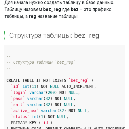
Для начала нужно создать таблицу в базе данных.
Таблицу назовем
bez_reg
где
bez
– это префикс
таблицы, а
reg
название таблицы.
Структура таблицы:
bez_reg
--
-- Структура таблицы `bez_reg`
--
CREATE
TABLE
IF
NOT
EXISTS
`bez_reg`
 (

`id`
int
(
11
) 
NOT
NULL
 AUTO_INCREMENT,

`login`
varchar
(
200
) 
NOT
NULL
,

`pass`
varchar
(
32
) 
NOT
NULL
,

`salt`
varchar
(
32
) 
NOT
NULL
,

`active_hex`
varchar
(
32
) 
NOT
NULL
,

`status`
int
(
1
) 
NOT
NULL
,

  PRIMARY 
KEY
 (
`id`
)

) 
ENGINE
=MyISAM  
DEFAULT
CHARSET
=utf8 AUTO_INCREMENT=