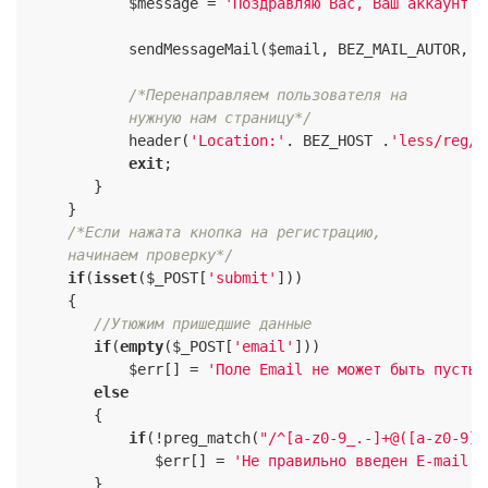
            $message = 
'Поздравляю Вас, Ваш аккаунт н
            sendMessageMail($email, BEZ_MAIL_AUTOR, $t
/*Перенаправляем пользователя на

            нужную нам страницу*/
            header(
'Location:'
. BEZ_HOST .
'less/reg/?
exit
;

        }

     }

/*Если нажата кнопка на регистрацию,

     начинаем проверку*/
if
(
isset
($_POST[
'submit'
]))

     {

//Утюжим пришедшие данные
if
(
empty
($_POST[
'email'
]))

            $err[] = 
'Поле Email не может быть пустым
else
        {

if
(!preg_match(
"/^[a-z0-9_.-]+@([a-z0-9]+
               $err[] = 
'Не правильно введен E-mail'
.
        }
