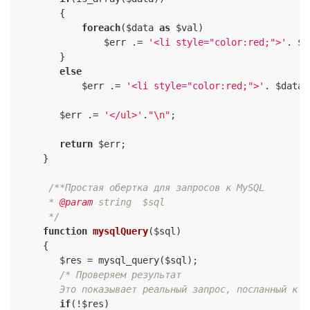
        {

foreach
($data 
as
 $val)

                $err .= 
'<li style="color:red;">'
. $v
        }

else
            $err .= 
'<li style="color:red;">'
. $data 
        $err .= 
'</ul>'
.
"\n"
;

return
 $err;

     }

/**Простая обертка для запросов к MySQL

      * 
@param
 string  $sql

      */
function
mysqlQuery
($sql)
{

        $res = mysql_query($sql);

/* Проверяем результат

        Это показывает реальный запрос, посланный к M
if
(!$res)
