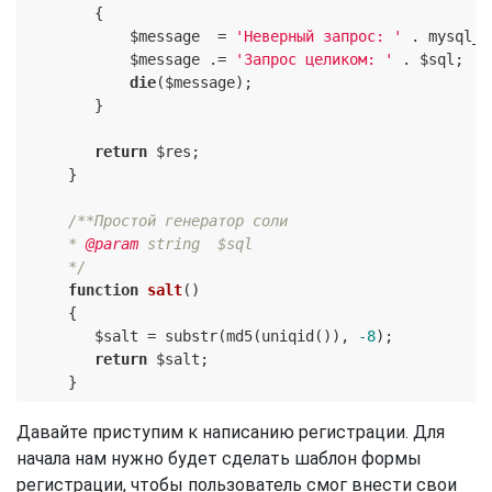
        {

            $message  = 
'Неверный запрос: '
 . mysql_e
            $message .= 
'Запрос целиком: '
 . $sql;

die
($message);

        }

return
 $res;

     }

/**Простой генератор соли

     * 
@param
 string  $sql

     */
function
salt
()
{

        $salt = substr(md5(uniqid()), 
-8
);

return
 $salt;

Давайте приступим к написанию регистрации. Для
начала нам нужно будет сделать шаблон формы
регистрации, чтобы пользователь смог внести свои