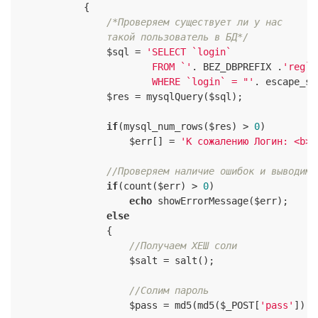
            {

/*Проверяем существует ли у нас

                такой пользователь в БД*/
                $sql = 
'SELECT `login`

                        FROM `'
. BEZ_DBPREFIX .
'reg`

                        WHERE `login` = "'
. escape_st
                $res = mysqlQuery($sql);

if
(mysql_num_rows($res) > 
0
)

                    $err[] = 
'К сожалению Логин: <b>'
//Проверяем наличие ошибок и выводим 
if
(count($err) > 
0
)

echo
 showErrorMessage($err);

else
                {

//Получаем ХЕШ соли
                    $salt = salt();

//Солим пароль
                    $pass = md5(md5($_POST[
'pass'
]).$