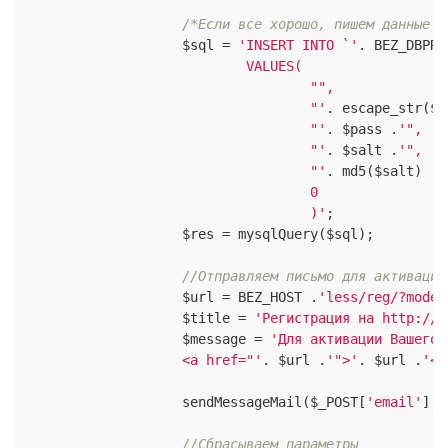
/*Если все хорошо, пишем данные в
                    $sql = 
'INSERT INTO `'
. BEZ_DBPRE
                            VALUES(

                                    "",

                                    "'
. escape_str($_
                                    "'
. $pass .
'",

                                    "'
. $salt .
'",

                                    "'
. md5($salt) .
'
                                    0

                                    )'
;

                    $res = mysqlQuery($sql);

//Отправляем письмо для активации
                    $url = BEZ_HOST .
'less/reg/?mode=
                    $title = 
'Регистрация на http://b
                    $message = 
'Для активации Вашего 
                    <a href="'
. $url .
'">'
. $url .
'</
                    sendMessageMail($_POST[
'email'
], 
//Сбрасываем параметры