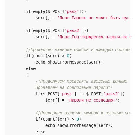
if
(
empty
($_POST[
'pass'
]))

            $err[] = 
'Поле Пароль не может быть пусты
if
(
empty
($_POST[
'pass2'
]))

            $err[] = 
'Поле Подтверждения пароля не мо
//Проверяем наличие ошибок и выводим пользова
if
(count($err) > 
0
)

echo
 showErrorMessage($err);

else
        {

/*Продолжаем проверять введеные данные

            Проверяем на совподение пароли*/
if
($_POST[
'pass'
] != $_POST[
'pass2'
])

                $err[] = 
'Пароли не совподают'
;

//Проверяем наличие ошибок и выводим поль
if
(count($err) > 
0
)

echo
 showErrorMessage($err);

else