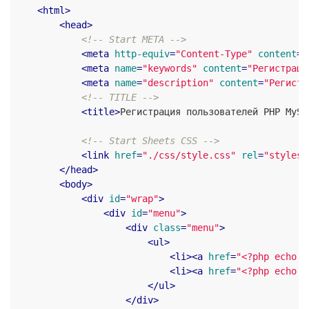
<
html
>
<
head
>
<!-- Start META -->
<
meta
http-equiv
=
"Content-Type"
content
=
"
<
meta
name
=
"keywords"
content
=
"Регистраци
<
meta
name
=
"description"
content
=
"Регистр
<!-- TITLE -->
<
title
>
Регистрация пользователей PHP MySQ
<!-- Start Sheets CSS -->
<
link
href
=
"./css/style.css"
rel
=
"stylesh
</
head
>
<
body
>
<
div
id
=
"wrap"
>
<
div
id
=
"menu"
>
<
div
class
=
"menu"
>
<
ul
>
<
li
>
<
a
href
=
"<?php echo B
<
li
>
<
a
href
=
"<?php echo B
</
ul
>
</
div
>