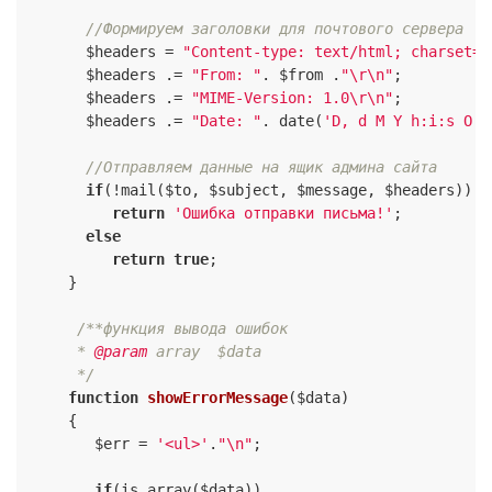
//Формируем заголовки для почтового сервера
       $headers = 
"Content-type: text/html; charset=\
       $headers .= 
"From: "
. $from .
"\r\n"
;

       $headers .= 
"MIME-Version: 1.0\r\n"
;

       $headers .= 
"Date: "
. date(
'D, d M Y h:i:s O'
)
//Отправляем данные на ящик админа сайта
if
(!mail($to, $subject, $message, $headers))

return
'Ошибка отправки письма!'
;

else
return
true
;

     }

/**функция вывода ошибок

      * 
@param
 array  $data

      */
function
showErrorMessage
($data)
{

        $err = 
'<ul>'
.
"\n"
;

if
(is_array($data))
