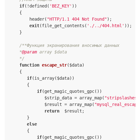
if
(!defined(
'BEZ_KEY'
))

     {

         header(
"HTTP/1.1 404 Not Found"
);

exit
(file_get_contents(
'./../404.html'
));

     }

/**Функция экранирования вносимых данных

     *
@param
 array $data

     */
function
escape_str
($data)
{

if
(is_array($data))

        {

if
(get_magic_quotes_gpc())

               $strip_data = array_map(
"stripslashes"
               $result = array_map(
"mysql_real_escape
return
  $result;

        }

else
        {

if
(get_magic_quotes_gpc())
