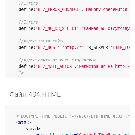
//Errors
     define(
'BEZ_ERROR_CONNECT'
,
'Немогу соеденится с 
//Errors
     define(
'BEZ_NO_DB_SELECT'
,
'Данная БД отсутствует
//Адрес хоста сайта
     define(
'BEZ_HOST'
,
'http://'
. $_SERVER[
'HTTP_HOST
//Адрес почты от кого отправляем
     define(
'BEZ_MAIL_AUTOR'
,
'Регистрация на http://b
?>
Файл 404.HTML
<!DOCTYPE HTML PUBLIC "-//W3C//DTD HTML 4.01 Tran
<
html
>
<
head
>