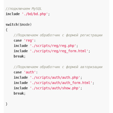
//подключаем MySQL
include
'./bd/bd.php'
;

switch
($mode)

{

//Подключаем обработчик с формой регистрации
case
'reg'
:

include
'./scripts/reg/reg.php'
;

include
'./scripts/reg/reg_form.html'
;

break
;

//Подключаем обработчик с формой авторизации
case
'auth'
:

include
'./scripts/auth/auth.php'
;

include
'./scripts/auth/auth_form.html'
;

include
'./scripts/auth/show.php'
;

break
;

}
