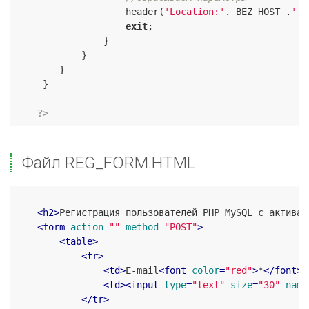
                    header(
'Location:'
. BEZ_HOST .
'le
exit
;

                }

            }

        }

     }

?>
Файл REG_FORM.HTML
<
h2
>
Регистрация пользователей PHP MySQL с активац
<
form
action
=
""
method
=
"POST"
>
<
table
>
<
tr
>
<
td
>
E-mail
<
font
color
=
"red"
>
*
</
font
>
:
<
td
>
<
input
type
=
"text"
size
=
"30"
name
</
tr
>