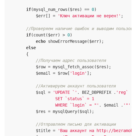
if
(mysql_num_rows($res) == 
0
)

            $err[] = 
'Ключ активации не верен!'
;

//Проверяем наличие ошибок и выводим пользова
if
(count($err) > 
0
)

echo
 showErrorMessage($err);

else
        {

//Получаем адрес пользователя
            $row = mysql_fetch_assoc($res);

            $email = $row[
'login'
];

//Активируем аккаунт пользователя
            $sql = 
'UPDATE `'
. BEZ_DBPREFIX .
'reg`

                    SET `status` = 1

                    WHERE `login` = "'
. $email .
'"'
;

            $res = mysqlQuery($sql);

//Отправляем письмо для активации
            $title = 
'Ваш аккаунт на http://bezramok-