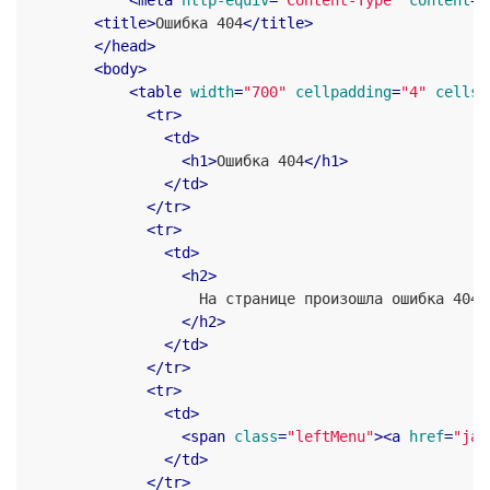
<
meta
http-equiv
=
"Content-Type"
content
=
"
<
title
>
Ошибка 404
</
title
>
</
head
>
<
body
>
<
table
width
=
"700"
cellpadding
=
"4"
cellsp
<
tr
>
<
td
>
<
h1
>
Ошибка 404
</
h1
>
</
td
>
</
tr
>
<
tr
>
<
td
>
<
h2
>
                    На странице произошла ошибка 404

</
h2
>
</
td
>
</
tr
>
<
tr
>
<
td
>
<
span
class
=
"leftMenu"
>
<
a
href
=
"jav
</
td
>
</
tr
>