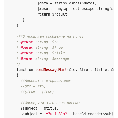
               $data = stripslashes($data);

               $result = mysql_real_escape_string($dat
return
 $result;

        }

     }

/**Отпровляем сообщение на почту

     * 
@param
 string  $to

     * 
@param
 string  $from

     * 
@param
 string  $title

     * 
@param
 string  $message

     */
function
sendMessageMail
($to, $from, $title, $me
{

//Адресат с отправителем
//$to = $to;
//$from = $from;
//Формируем заголовок письма
       $subject = $title;

       $subject = 
'=?utf-8?b?'
. base64_encode($subjec