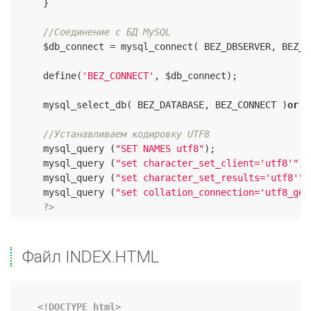
     }

//Соединение с БД MySQL
     $db_connect = mysql_connect( BEZ_DBSERVER, BEZ_D
     define(
'BEZ_CONNECT'
, $db_connect);

     mysql_select_db( BEZ_DATABASE, BEZ_CONNECT )
or
d
//Устанавливаем кодировку UTF8
     mysql_query (
"SET NAMES utf8"
);

     mysql_query (
"set character_set_client='utf8'"
);

     mysql_query (
"set character_set_results='utf8'"
)
     mysql_query (
"set collation_connection='utf8_gen
?>
Файл INDEX.HTML
<!DOCTYPE html>