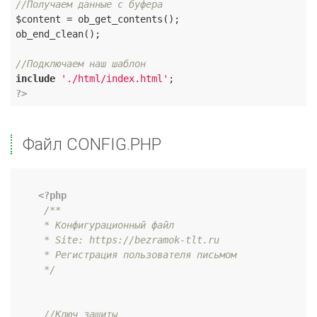
//Получаем данные с буфера
$content = ob_get_contents();

ob_end_clean();

//Подключаем наш шаблон
include
'./html/index.html'
?>
Файл CONFIG.PHP
<?php
/**

     * Конфигурационный файл

     * Site: https://bezramok-tlt.ru

     * Регистрация пользователя письмом

     */
//Ключ защиты