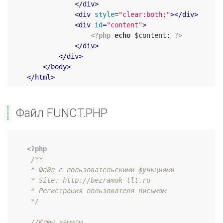
</
div
>
<
div
style
=
"clear:both;"
>
</
div
>
<
div
id
=
"content"
>
<?php
echo
 $content; 
?>
</
div
>
</
div
>
</
body
>
</
html
>
Файл FUNCT.PHP
<?php
/**

     * Файл с пользовательскими функциями

     * Site: http://bezramok-tlt.ru

     * Регистрация пользователя письмом

     */
//Ключ защиты