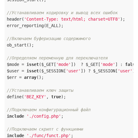
//Устанавливаем кодировку и вывод всех ошибок
header(
'Content-Type: text/html; charset=UTF8'
);

error_reporting(E_ALL);

//Включаем буферизацию содержимого
ob_start();

//Определяем переменную для переключателя
$mode = 
isset
($_GET[
'mode'
])  ? $_GET[
'mode'
] : 
false
$user = 
isset
($_SESSION[
'user'
]) ? $_SESSION[
'user'
] 
$err = 
array
();

//Устанавливаем ключ защиты
define(
'BEZ_KEY'
, 
true
);

//Подключаем конфигурационный файл
include
'./config.php'
;

//Подключаем скрипт с функциями
include
'./func/funct.php'
;
