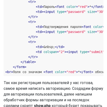
<
tr
>
<
td
>
Пароль
<
font
color
=
"red"
>
*
</
font
>
:
<
td
>
<
input
type
=
"password"
size
=
"30"
</
tr
>
<
tr
>
<
td
>
Подтверждения пароля
<
font
color
=
"
<
td
>
<
input
type
=
"password"
size
=
"30"
</
tr
>
<
tr
>
<
td
>
&nbsp;
</
td
>
<
td
colspan
=
"2"
>
<
input
type
=
"submit"
</
tr
>
</
table
>
</
form
>
<
br
>
Поля со значком 
<
font
color
=
"red"
>
*
</
font
>
Так как регистрация пользователей у нас готова,
самое время написать авторизацию. Создадим форму
для авторизации пользователей, далее напишем
обработчик формы авторизации и на последок
сделаем скрипт
show.php
который будет показывать