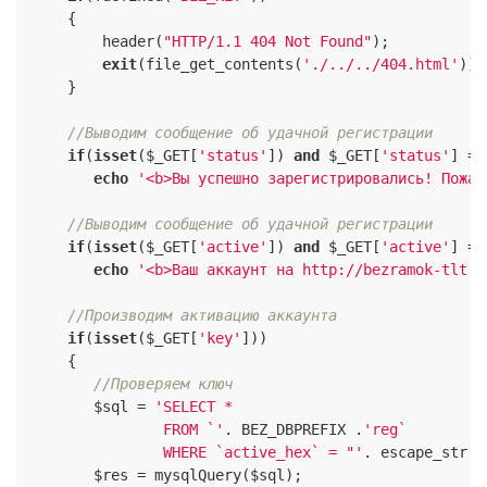
     {

         header(
"HTTP/1.1 404 Not Found"
);

exit
(file_get_contents(
'./../../404.html'
));

     }

//Выводим сообщение об удачной регистрации
if
(
isset
($_GET[
'status'
]) 
and
 $_GET[
'status'
] ==
echo
'<b>Вы успешно зарегистрировались! Пожал
//Выводим сообщение об удачной регистрации
if
(
isset
($_GET[
'active'
]) 
and
 $_GET[
'active'
] ==
echo
'<b>Ваш аккаунт на http://bezramok-tlt.r
//Производим активацию аккаунта
if
(
isset
($_GET[
'key'
]))

     {

//Проверяем ключ
        $sql = 
'SELECT *

                FROM `'
. BEZ_DBPREFIX .
'reg`

                WHERE `active_hex` = "'
. escape_str($
        $res = mysqlQuery($sql);
